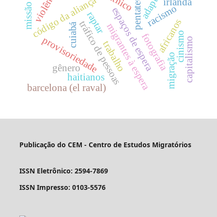
adaptação
missão paz
violência
pentateuco
código da aliança
irlanda
racismo
espaços de espera
raptar
africanos
tráfico de pessoas
cuiabá
migrantes à espera
cinismo
fotografia
provisoriedade
capitalismo
trabalho
migração
gênero
haitianos
barcelona (el raval)
Publicação do CEM - Centro de Estudos Migratórios
ISSN Eletrônico: 2594-7869
ISSN Impresso: 0103-5576