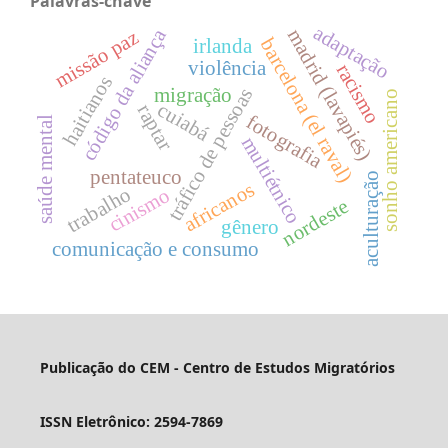
Palavras-chave
adaptação
código da aliança
madrid (lavapiés)
missão paz
barcelona (el raval)
irlanda
violência
racismo
haitianos
migração
tráfico de pessoas
sonho americano
cuiabá
raptar
fotografia
saúde mental
multiétnico
pentateuco
aculturação
africanos
trabalho
cinismo
nordeste
gênero
comunicação e consumo
Publicação do CEM - Centro de Estudos Migratórios
ISSN Eletrônico: 2594-7869