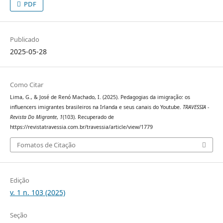
PDF
Publicado
2025-05-28
Como Citar
Lima, G., & José de Renó Machado, I. (2025). Pedagogias da imigração: os
influencers imigrantes brasileiros na Irlanda e seus canais do Youtube.
TRAVESSIA -
Revista Do Migrante
,
1
(103). Recuperado de
https://revistatravessia.com.br/travessia/article/view/1779
Fomatos de Citação
Edição
v. 1 n. 103 (2025)
Seção